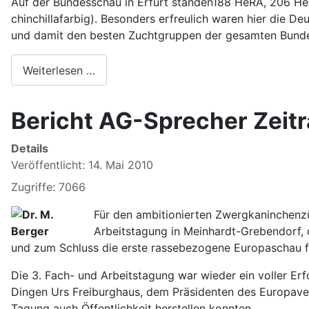
Auf der Bundesschau in Erfurt standen188 HeRA, 206 He
chinchillafarbig). Besonders erfreulich waren hier die 
und damit den besten Zuchtgruppen der gesamten Bundess
Weiterlesen …
Bericht AG-Sprecher Zeit
Details
Veröffentlicht: 14. Mai 2010
Zugriffe: 7066
Für den ambitionierten Zwergkaninchenzüc
Arbeitstagung in Meinhardt-Grebendorf, d
und zum Schluss die erste rassebezogene Europaschau f
Die 3. Fach- und Arbeitstagung war wieder ein voller E
Dingen Urs Freiburghaus, dem Präsidenten des Europaverba
Tagung auch Öffentlichkeit herstellen konnten.