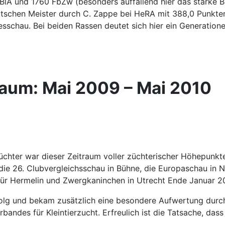
BlA und 1760 FbZw (besonders auffallend hier das starke 
Deutschen Meister durch C. Zappe bei HeRA mit 388,0 Punkt
chau. Bei beiden Rassen deutet sich hier ein Generatione
raum: Mai 2009 – Mai 2010
hter war dieser Zeitraum voller züchterischer Höhepunkte, 
ie 26. Clubvergleichsschau in Bühne, die Europaschau in N
ür Hermelin und Zwergkaninchen in Utrecht Ende Januar 2
rfolg und bekam zusätzlich eine besondere Aufwertung durc
ndes für Kleintierzucht. Erfreulich ist die Tatsache, dass