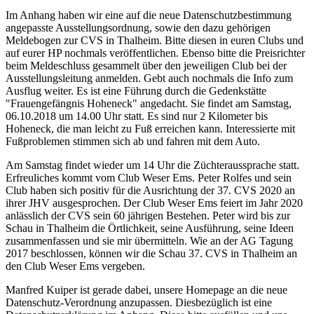
Im Anhang haben wir eine auf die neue Datenschutzbestimmung
angepasste Ausstellungsordnung, sowie den dazu gehörigen
Meldebogen zur CVS in Thalheim. Bitte diesen in euren Clubs und
auf eurer HP nochmals veröffentlichen. Ebenso bitte die Preisrichter
beim Meldeschluss gesammelt über den jeweiligen Club bei der
Ausstellungsleitung anmelden. Gebt auch nochmals die Info zum
Ausflug weiter. Es ist eine Führung durch die Gedenkstätte
"Frauengefängnis Hoheneck" angedacht. Sie findet am Samstag,
06.10.2018 um 14.00 Uhr statt. Es sind nur 2 Kilometer bis
Hoheneck, die man leicht zu Fuß erreichen kann. Interessierte mit
Fußproblemen stimmen sich ab und fahren mit dem Auto.
Am Samstag findet wieder um 14 Uhr die Züchteraussprache statt.
Erfreuliches kommt vom Club Weser Ems. Peter Rolfes und sein
Club haben sich positiv für die Ausrichtung der 37. CVS 2020 an
ihrer JHV ausgesprochen. Der Club Weser Ems feiert im Jahr 2020
anlässlich der CVS sein 60 jährigen Bestehen. Peter wird bis zur
Schau in Thalheim die Örtlichkeit, seine Ausführung, seine Ideen
zusammenfassen und sie mir übermitteln. Wie an der AG Tagung
2017 beschlossen, können wir die Schau 37. CVS in Thalheim an
den Club Weser Ems vergeben.
Manfred Kuiper ist gerade dabei, unsere Homepage an die neue
Datenschutz-Verordnung anzupassen. Diesbezüglich ist eine