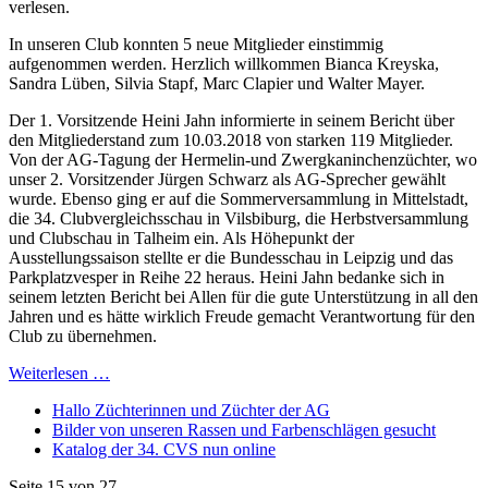
verlesen.
In unseren Club konnten 5 neue Mitglieder einstimmig
aufgenommen werden. Herzlich willkommen Bianca Kreyska,
Sandra Lüben, Silvia Stapf, Marc Clapier und Walter Mayer.
Der 1. Vorsitzende Heini Jahn informierte in seinem Bericht über
den Mitgliederstand zum 10.03.2018 von starken 119 Mitglieder.
Von der AG-Tagung der Hermelin-und Zwergkaninchenzüchter, wo
unser 2. Vorsitzender Jürgen Schwarz als AG-Sprecher gewählt
wurde. Ebenso ging er auf die Sommerversammlung in Mittelstadt,
die 34. Clubvergleichsschau in Vilsbiburg, die Herbstversammlung
und Clubschau in Talheim ein. Als Höhepunkt der
Ausstellungssaison stellte er die Bundesschau in Leipzig und das
Parkplatzvesper in Reihe 22 heraus. Heini Jahn bedanke sich in
seinem letzten Bericht bei Allen für die gute Unterstützung in all den
Jahren und es hätte wirklich Freude gemacht Verantwortung für den
Club zu übernehmen.
Weiterlesen …
Hallo Züchterinnen und Züchter der AG
Bilder von unseren Rassen und Farbenschlägen gesucht
Katalog der 34. CVS nun online
Seite 15 von 27