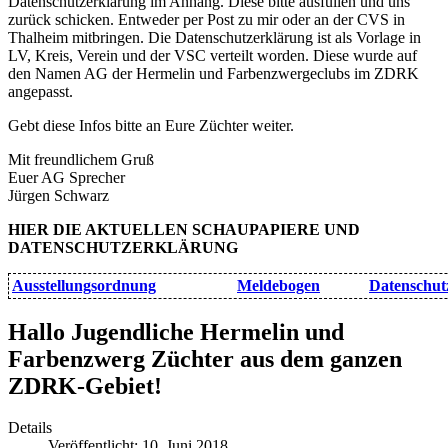
Datenschutzerklärung im Anhang. Diese bitte ausfüllen und uns
zurück schicken. Entweder per Post zu mir oder an der CVS in
Thalheim mitbringen. Die Datenschutzerklärung ist als Vorlage in
LV, Kreis, Verein und der VSC verteilt worden. Diese wurde auf
den Namen AG der Hermelin und Farbenzwergeclubs im ZDRK
angepasst.
Gebt diese Infos bitte an Eure Züchter weiter.
Mit freundlichem Gruß
Euer AG Sprecher
Jürgen Schwarz
HIER DIE AKTUELLEN SCHAUPAPIERE UND
DATENSCHUTZERKLÄRUNG
Ausstellungsordnung
Meldebogen
Datenschut
Hallo Jugendliche Hermelin und
Farbenzwerg Züchter aus dem ganzen
ZDRK-Gebiet!
Details
Veröffentlicht: 10. Juni 2018