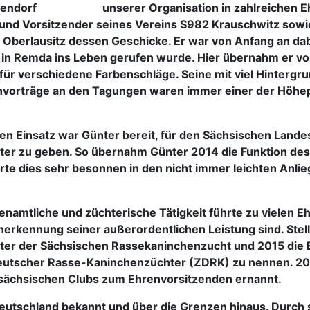
unserer Organisation in zahlreichen 
 und Vorsitzender seines Vereins S982 Krauschwitz sowi
 Oberlausitz dessen Geschicke. Er war von Anfang an dab
 in Remda ins Leben gerufen wurde. Hier übernahm er 
ür verschiedene Farbenschläge. Seine mit viel Hintergr
hvorträge an den Tagungen waren immer einer der Höhe
n Einsatz war Günter bereit, für den Sächsischen Land
er zu geben. So übernahm Günter 2014 die Funktion des
hrte dies sehr besonnen in den nicht immer leichten Anli
enamtliche und züchterische Tätigkeit führte zu vielen E
rkennung seiner außerordentlichen Leistung sind. Stellv
er der Sächsischen Rassekaninchenzucht und 2015 die
eutscher Rasse-Kaninchenzüchter (ZDRK) zu nennen. 20
sächsischen Clubs zum Ehrenvorsitzenden ernannt.
eutschland bekannt und über die Grenzen hinaus. Durch 