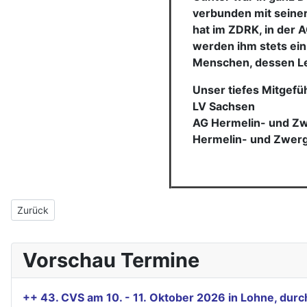
verbunden mit seiner
hat im ZDRK, in der 
werden ihm stets ei
Menschen, dessen Le
Unser tiefes Mitgefüh
LV Sachsen
AG Hermelin- und Z
Hermelin- und Zwer
Vorheriger Beitrag: Hallo Jugendliche Hermelin- und Farbenzw
Zurück
Vorschau Termine
++ 43. CVS am 10. - 11. Oktober 2026 in Lohne, du