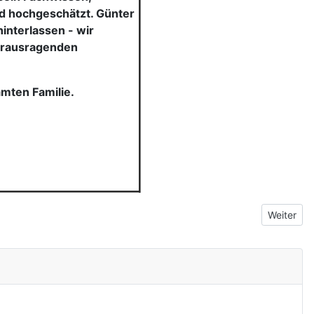
nd hochgeschätzt. Günter
interlassen - wir
erausragenden
amten Familie.
Nächster 
Weiter