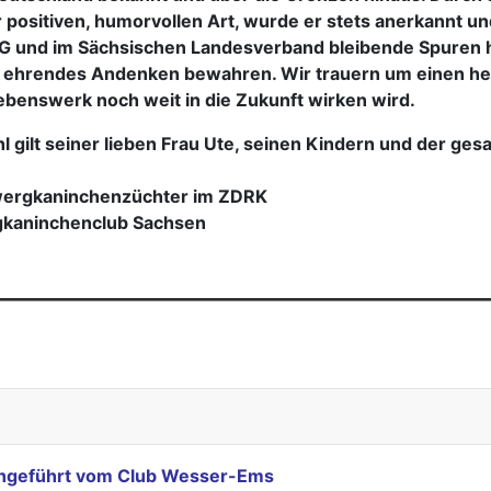
 positiven, humorvollen Art, wurde er stets anerkannt u
AG und im Sächsischen Landesverband bleibende Spuren h
n ehrendes Andenken bewahren. Wir trauern um einen h
benswerk noch weit in die Zukunft wirken wird.
l gilt seiner lieben Frau Ute, seinen Kindern und der ges
wergkaninchenzüchter im ZDRK
gkaninchenclub Sachsen
erg Züchter aus dem ganzen ZDRK-Gebiet!
rchgeführt vom Club Wesser-Ems