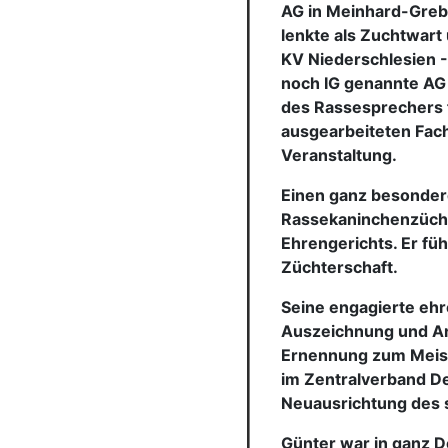
lenkte als Zuchtwart
KV Niederschlesien -
noch IG genannte AG
des Rassesprechers f
ausgearbeiteten Fac
Veranstaltung.
Einen ganz besondere
Rassekaninchenzücht
Ehrengerichts. Er fü
Züchterschaft.
Seine engagierte ehr
Auszeichnung und Ane
Ernennung zum Meist
im Zentralverband D
Neuausrichtung des 
Günter war in ganz D