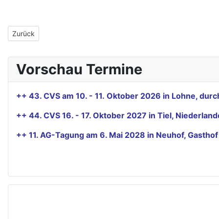
Vorheriger Beitrag: Katalog der 35. CVS online
Zurück
Vorschau Termine
++ 43. CVS am 10. - 11. Oktober 2026 in Lohne, du
++ 44. CVS 16. - 17. Oktober 2027 in Tiel, Niederla
++ 11. AG-Tagung am 6. Mai 2028 in Neuhof, Gastho