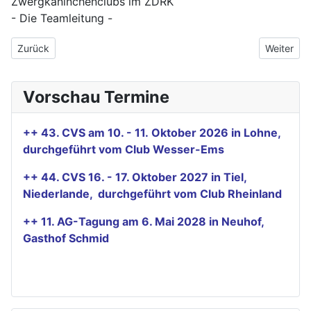
Zwergkaninchenclubs im ZDRK
- Die Teamleitung -
Vorheriger Beitrag: Tiermeldungen für die 41. Clubvergleichss
Nächster 
Zurück
Weiter
Vorschau Termine
++ 43. CVS am 10. - 11. Oktober 2026 in Lohne,
durchgeführt vom Club Wesser-Ems
++ 44. CVS 16. - 17. Oktober 2027 in Tiel,
Niederlande, durchgeführt vom Club Rheinland
++ 11. AG-Tagung am 6. Mai 2028 in Neuhof,
Gasthof Schmid